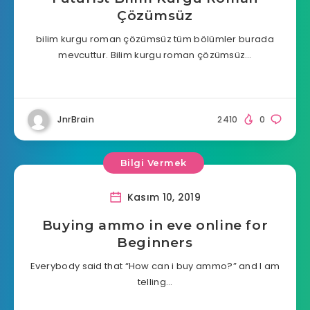
Çözümsüz
bilim kurgu roman çözümsüz tüm bölümler burada
mevcuttur. Bilim kurgu roman çözümsüz…
JnrBrain
2410
0
Bilgi Vermek
Kasım 10, 2019
Buying ammo in eve online for
Beginners
Everybody said that “How can i buy ammo?” and I am
telling…