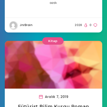
azdı.
JnrBrain
2028
0
Kitap
Aralık 7, 2019
Fütürist Bilim Kurgu Roman