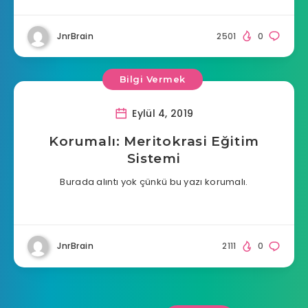
JnrBrain
2501
0
Bilgi Vermek
Eylül 4, 2019
Korumalı: Meritokrasi Eğitim
Sistemi
Burada alıntı yok çünkü bu yazı korumalı.
JnrBrain
2111
0