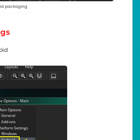
id packaging
ngs
oid