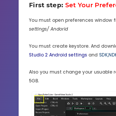
First step:
Set Your Prefe
You must open preferences window 
settings/ Andorid
You must create keystore. And down
Studio 2 Android settings
and
SDK,ND
Also you must change your usuable ra
5GB.