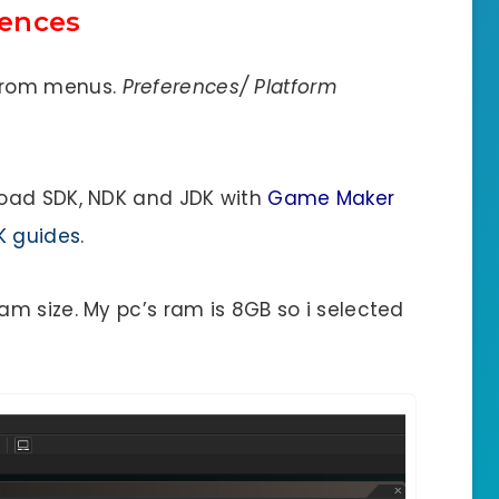
rences
from menus.
Preferences/ Platform
load SDK, NDK and JDK with
Game Maker
K guides.
m size. My pc’s ram is 8GB so i selected