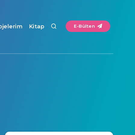
ojelerim
Kitap
E-Bülten