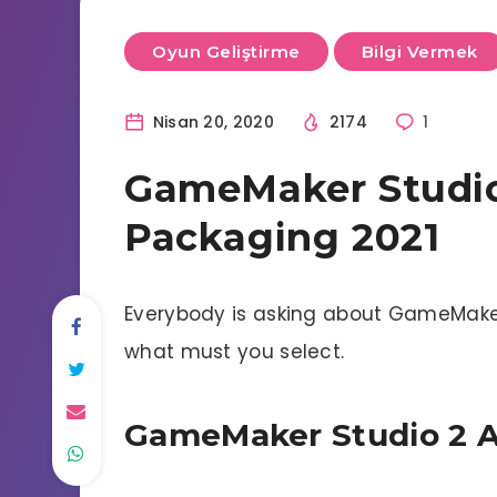
Oyun Geliştirme
Bilgi Vermek
Nisan 20, 2020
2174
1
GameMaker Studio
Packaging 2021
Everybody is asking about GameMaker
what must you select.
GameMaker Studio 2 A